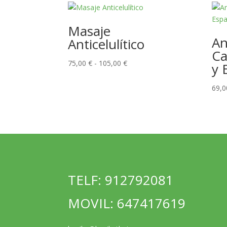
Masaje
An
Anticelulítico
Ca
Rango
75,00
€
-
105,00
€
y 
de
precios:
69,
desde
75,00 €
hasta
105,00 €
TELF: 912792081
MOVIL: 647417619