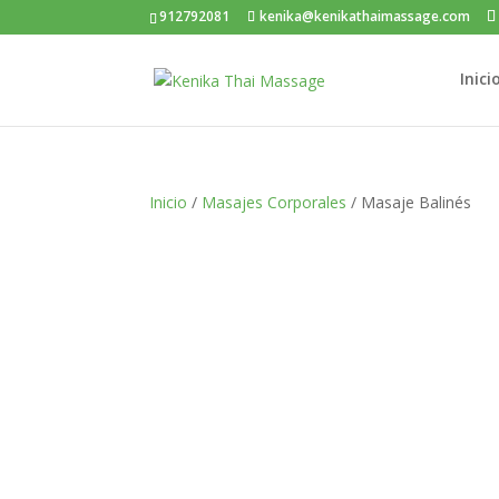
912792081
kenika@kenikathaimassage.com
Inici
Inicio
/
Masajes Corporales
/ Masaje Balinés