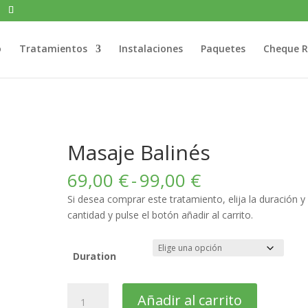
o
Tratamientos
Instalaciones
Paquetes
Cheque R
Masaje Balinés
Rango
69,00
€
-
99,00
€
de
Si desea comprar este tratamiento, elija la duración y 
precios:
cantidad y pulse el botón añadir al carrito.
desde
69,00 €
hasta
Duration
99,00 €
Masaje
Añadir al carrito
Balinés